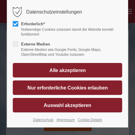
Menu
Datenschutzeinstellungen
Der Eintrag "offcanvas-col1" existiert leider
nicht.
Erforderlich*
Notwendige Cookies zulassen damit die Website korrekt
funktioniert
Externe Medien
Der Eintrag "offcanvas-col2" existiert leider
Externe Medien wie Google Fonts, Google Maps,
nicht.
OpenStreetMap und Youtube zulassen
Der Eintrag "offcanvas-col3" existiert leider
nicht.
Der Eintrag "offcanvas-col4" existiert leider
nicht.
Datenschutz
Impressum
Cookie-Details