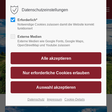
Menu
Datenschutzeinstellungen
Der Eintrag "offcanvas-col1" existiert leider
nicht.
Erforderlich*
Notwendige Cookies zulassen damit die Website korrekt
funktioniert
Externe Medien
Der Eintrag "offcanvas-col2" existiert leider
Externe Medien wie Google Fonts, Google Maps,
nicht.
OpenStreetMap und Youtube zulassen
Der Eintrag "offcanvas-col3" existiert leider
nicht.
Der Eintrag "offcanvas-col4" existiert leider
nicht.
Datenschutz
Impressum
Cookie-Details