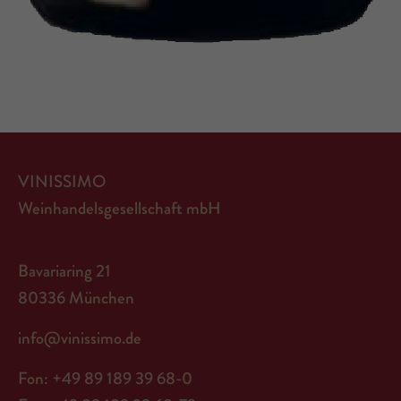
VINISSIMO
Weinhandelsgesellschaft mbH
Bavariaring 21
80336 München
info@vinissimo.de
Fon: +49 89 189 39 68-0